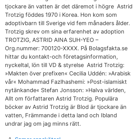
tjockare än vatten är det däremot i högre Astrid
Trotzig föddes 1970 i Korea. Hon kom som
adoptivbarn till Sverige vid fem månaders ålder.
Trotzig skrev om sina erfarenhet av adoption
TROTZIG, ASTRID AINA SUH-YEO –
Org.nummer: 700120-XXXX. På Bolagsfakta.se
hittar du kontakt-och företagsinformation,
nyckeltal, lön till VD & styrelse Astrid Trotzig:
»Makten över prefixen« Cecilia Uddén: »Arabisk
vår« Mohammad Fazlhashemi: »Post-islamiskt
nytänkande« Stefan Jonsson: »Halva världen,
Allt om författaren Astrid Trotzig. Populära
böcker av Astrid Trotzig är Blod är tjockare än
vatten, Främmande i detta land och Ibland
undrar jag om jag minns rätt.