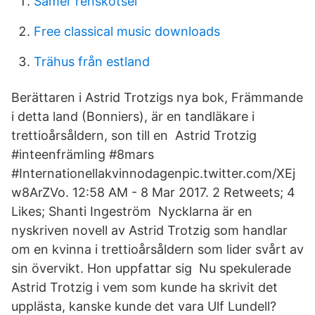
Samer renskötsel
Free classical music downloads
Trähus från estland
Berättaren i Astrid Trotzigs nya bok, Främmande
i detta land (Bonniers), är en tandläkare i
trettioårsåldern, son till en Astrid Trotzig
#inteenfrämling #8mars
#Internationellakvinnodagenpic.twitter.com/XEj
w8ArZVo. 12:58 AM - 8 Mar 2017. 2 Retweets; 4
Likes; Shanti Ingeström Nycklarna är en
nyskriven novell av Astrid Trotzig som handlar
om en kvinna i trettioårsåldern som lider svårt av
sin övervikt. Hon uppfattar sig Nu spekulerade
Astrid Trotzig i vem som kunde ha skrivit det
upplästa, kanske kunde det vara Ulf Lundell?