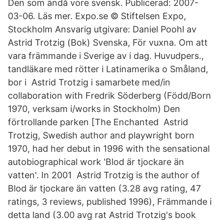
Den som ändå vore svensk. Publicerad: 2007-
03-06. Läs mer. Expo.se © Stiftelsen Expo,
Stockholm Ansvarig utgivare: Daniel Poohl av
Astrid Trotzig (Bok) Svenska, För vuxna. Om att
vara främmande i Sverige av i dag. Huvudpers.,
tandläkare med rötter i Latinamerika o Småland,
bor i Astrid Trotzig i samarbete med/in
collaboration with Fredrik Söderberg (Född/Born
1970, verksam i/works in Stockholm) Den
förtrollande parken [The Enchanted Astrid
Trotzig, Swedish author and playwright born
1970, had her debut in 1996 with the sensational
autobiographical work 'Blod är tjockare än
vatten'. In 2001 Astrid Trotzig is the author of
Blod är tjockare än vatten (3.28 avg rating, 47
ratings, 3 reviews, published 1996), Främmande i
detta land (3.00 avg rat Astrid Trotzig's book