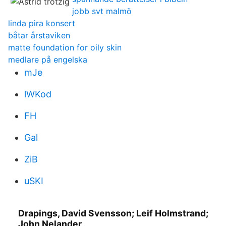
jobb svt malmö
linda pira konsert
båtar årstaviken
matte foundation for oily skin
medlare på engelska
mJe
lWKod
FH
Gal
ZiB
uSKI
Drapings, David Svensson; Leif Holmstrand;
John Nelander