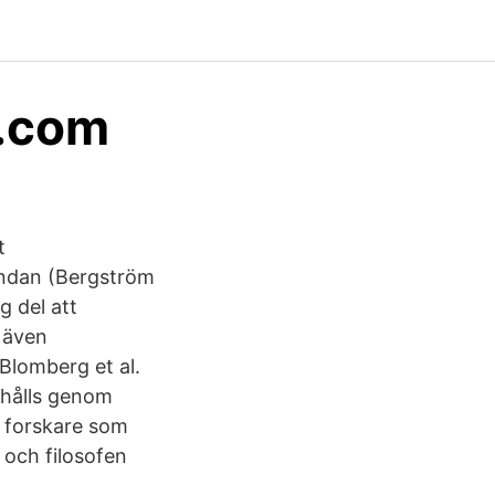
s.com
t
ndan (Bergström
g del att
r även
Blomberg et al.
tthålls genom
en forskare som
 och filosofen