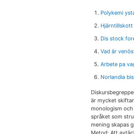
Polykemi yst
Hjärntillskot
Dis stock for
Vad är venös
Arbete pa va
Norlandia bis
Diskursbegreppet
är mycket skiftan
monologism och d
språket som stru
mening skapas ge
Metod: Att avtäc