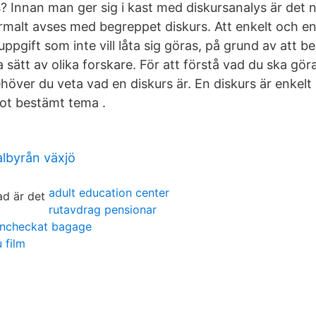
s? Innan man ger sig i kast med diskursanalys är det 
malt avses med begreppet diskurs. Att enkelt och ent
ppgift som inte vill låta sig göras, på grund av att 
ika sätt av olika forskare. För att förstå vad du ska gö
höver du veta vad en diskurs är. En diskurs är enkelt 
ot bestämt tema .
albyrån växjö
adult education center
rutavdrag pensionar
incheckat bagage
 film