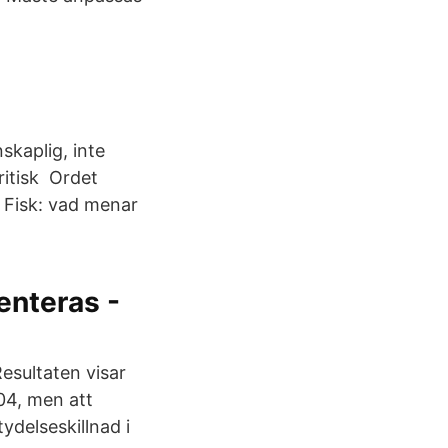
skaplig, inte
kritisk Ordet
 Fisk: vad menar
enteras -
esultaten visar
04, men att
ydelseskillnad i