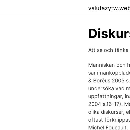
valutazytw.we
Diskur
Att se och tänka 
Människan och he
sammankopplade 
& Boréus 2005 s.1
undersöka vad med
uppfattningar, i
2004 s.16-17). Ma
olika diskurser, e
oftast förknippa
Michel Foucault.