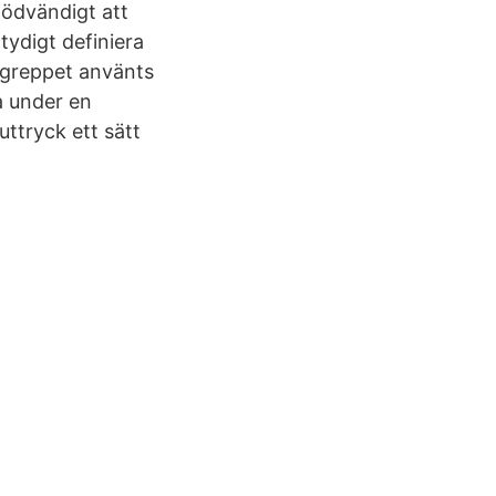
nödvändigt att
ydigt definiera
begreppet använts
ra under en
uttryck ett sätt