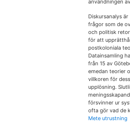
användningen av
Diskursanalys är
frågor som de ov
och politisk reto
för att upprätth
postkoloniala teo
Datainsamling ha
från 15 av Göteb
emedan teorier o
villkoren för de
upplösning. Slut
meningsskapande p
försvinner ur sy
ofta gör vad de k
Mete utrustning