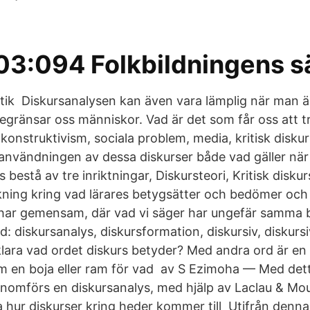
3:094 Folkbildningens s
ktik Diskursanalysen kan även vara lämplig när man ä
egränsar oss människor. Vad är det som får oss att tr
konstruktivism, sociala problem, media, kritisk disku
 i användningen av dessa diskurser både vad gäller nä
bestå av tre inriktningar, Diskursteori, Kritisk disku
skning kring vad lärares betygsätter och bedömer och
a har gemensam, där vad vi säger har ungefär samma 
d: diskursanalys, diskursformation, diskursiv, diskur
rklara vad ordet diskurs betyder? Med andra ord är en
m en boja eller ram för vad av S Ezimoha — Med det
omförs en diskursanalys, med hjälp av Laclau & Mou
 hur diskurser kring heder kommer till Utifrån denna 