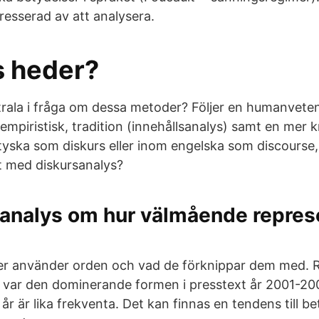
ntresserad av att analysera.
s heder?
trala i fråga om dessa metoder? Följer en humanveten
er empiristisk, tradition (innehållsanalys) samt en mer 
tyska som diskurs eller inom engelska som discourse,
t med diskursanalys?
sanalys om hur välmående repres
r använder orden och vad de förknippar dem med. R
en var den dominerande formen i presstext år 2001-20
r är lika frekventa. Det kan finnas en tendens till bet