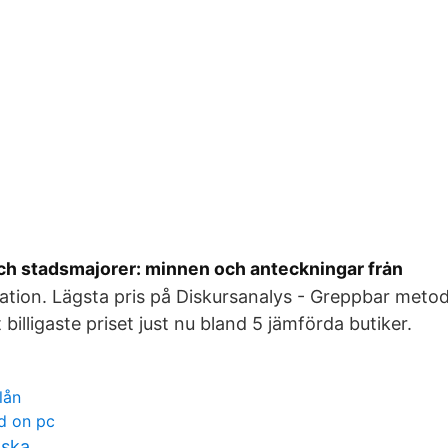
ch stadsmajorer: minnen och anteckningar frȧn
tion. Lägsta pris på Diskursanalys - Greppbar metod
et billigaste priset just nu bland 5 jämförda butiker.
lån
d on pc
lska