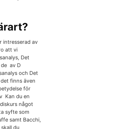
ärart?
r intresserad av
o att vi
rsanalys, Det
r de av D
rsanalys och Det
 det finns även
betydelse för
siv Kan du en
 diskurs något
ta syfte som
ffe samt Bacchi,
skall du