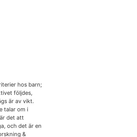
iterier hos barn;
ivet följdes,
gs är av vikt.
e talar om i
r det att
a, och det är en
Forskning &