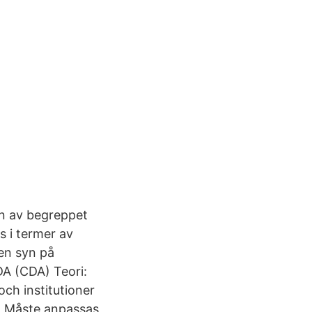
en av begreppet
s i termer av
en syn på
DA (CDA) Teori:
ch institutioner
). Måste anpassas