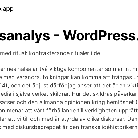
b.app
sanalys - WordPres
med ritual: kontrakterande ritualer i de
nnes hälsa är två viktiga komponenter som är intim
med varandra. tolkningar kan komma att trängas u
4), och det är just därför jag anser att det är en vikti
ia i själva verket skildrar. Hur det skildras påverka
nsatser och den allmänna opinionen kring hemlöshet (
n menar att vårt förhållande till verkligheten upprä
ller att vi till och med är styrda av olika diskurser. D
s med diskursbegreppet är den franske idéhistorikern