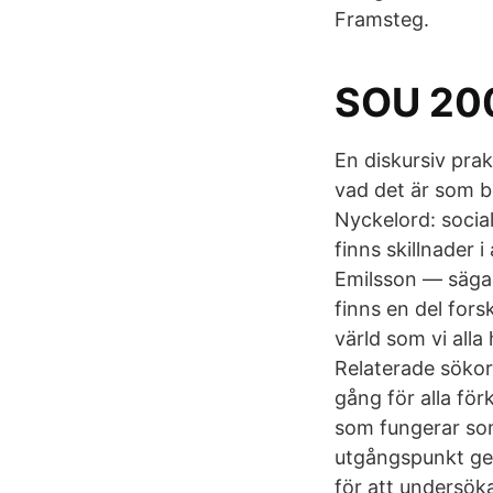
Framsteg.
SOU 200
En diskursiv pra
vad det är som b
Nyckelord: social
finns skillnader
Emilsson — sägas 
finns en del for
värld som vi all
Relaterade sökor
gång för alla fö
som fungerar so
utgångspunkt gen
för att undersöka