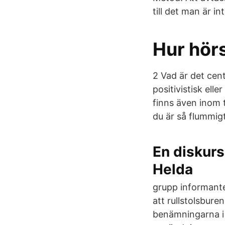
till det man är i
Hur hör
2 Vad är det cen
positivistisk ell
finns även inom 
du är så flummig
En diskur
Helda
grupp informante
att rullstolsbur
benämningarna i å