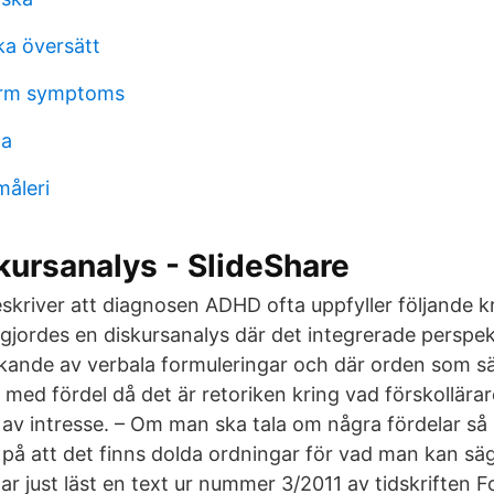
ka översätt
orm symptoms
pa
måleri
skursanalys - SlideShare
skriver att diagnosen ADHD ofta uppfyller följande kr
gjordes en diskursanalys där det integrerade perspekt
lkande av verbala formuleringar och där orden som sä
 med fördel då det är retoriken kring vad förskollärar
v intresse. – Om man ska tala om några fördelar så ä
på att det finns dolda ordningar för vad man kan säg
 har just läst en text ur nummer 3/2011 av tidskriften 