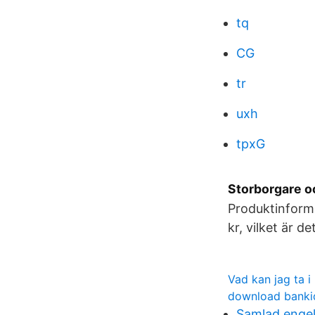
tq
CG
tr
uxh
tpxG
Storborgare o
Produktinforma
kr, vilket är d
Vad kan jag ta i 
download banki
Samlad enge