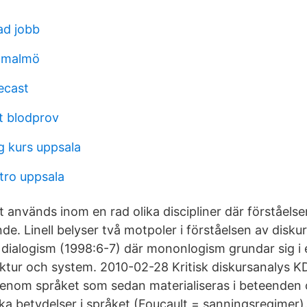
ad jobb
t malmö
ecast
t blodprov
g kurs uppsala
tro uppsala
 används inom en rad olika discipliner där förståels
de. Linell belyser två motpoler i förståelsen av diskur
ialogism (1998:6-7) där mononlogism grundar sig i 
ktur och system. 2010-02-28 Kritisk diskursanalys K
nom språket som sedan materialiseras i beteenden o
ka betydelser i språket (Foucault = sanningsregimer