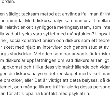
 orden.
 en väldigt tacksam metod att använda ifall man är in
annämnda. Med diskursanalys kan man ur allt mellan 
rik relativt enkelt synliggöra meningssystem, som int
ålla Vad uttrycks vara syftet med mångfalden? Uppsa
rier, socialkonstruktionism och diskurs som ett teore
r skett med hjälp av intervjuer och genom studiet a
orgs stadsdelar. Metoden som har använts är kritisk 
m diskurs är uppfattningen om vad diskurs är (enligt 
ss uppkomst och tillika dess vidmakthållande och vida
ligen är diskursanalysen det redskapet med vilket ma
raktiker, eller Det är viktigt att detta belyses, då d
stemet, och många läkare träffar aldrig dessa persone
an för att slippa ha kontakt med psykiatrin.