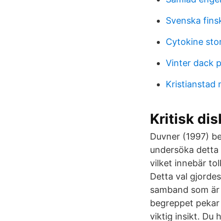
Svenska fins
Cytokine st
Vinter dack 
Kristianstad 
Kritisk di
Duvner (1997) be
undersöka detta 
vilket innebär to
Detta val gjordes
samband som är a
begreppet pekar 
viktig insikt. Du