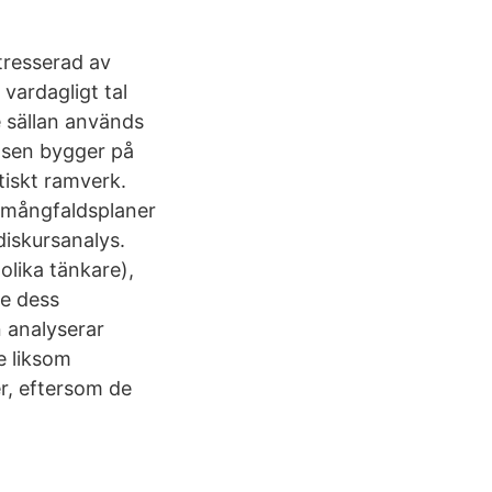
tresserad av
vardagligt tal
e sällan används
tsen bygger på
tiskt ramverk.
v mångfaldsplaner
diskursanalys.
olika tänkare),
re dess
n analyserar
e liksom
r, eftersom de