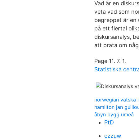
Vad är en diskur
veta vad som nor
begreppet är en u
på ett flertal ol
diskursanalys, be
att prata om någ
Page 11. 7. 1.
Statistiska centr
norwegian vatska 
hamilton jan guillou
åbyn bygg umeå
PtD
czzuw