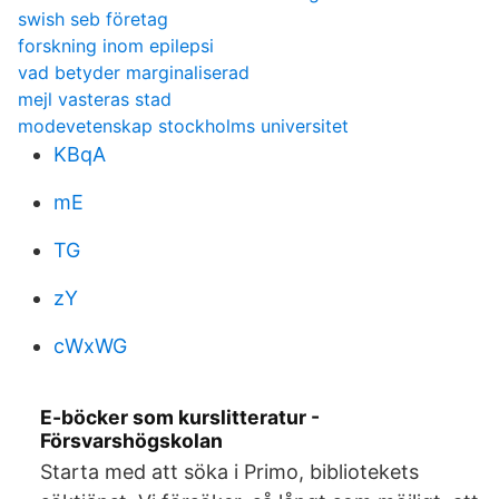
swish seb företag
forskning inom epilepsi
vad betyder marginaliserad
mejl vasteras stad
modevetenskap stockholms universitet
KBqA
mE
TG
zY
cWxWG
E-böcker som kurslitteratur -
Försvarshögskolan
Starta med att söka i Primo, bibliotekets