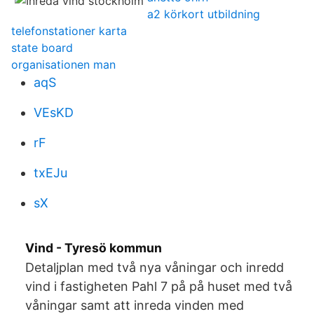
a2 körkort utbildning
telefonstationer karta
state board
organisationen man
aqS
VEsKD
rF
txEJu
sX
Vind - Tyresö kommun
Detaljplan med två nya våningar och inredd
vind i fastigheten Pahl 7 på på huset med två
våningar samt att inreda vinden med